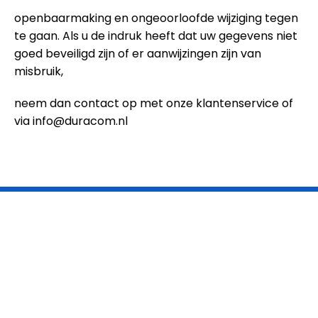
openbaarmaking en ongeoorloofde wijziging tegen
te gaan. Als u de indruk heeft dat uw gegevens niet
goed beveiligd zijn of er aanwijzingen zijn van
misbruik,
neem dan contact op met onze klantenservice of
via
info@duracom.nl
KOM EENS LANGS!
Wij nodigen u graag uit voor een gratis vrijblijvend
gesprek over de mogelijkheden van een maatwerk
oplossing voor uw online project.