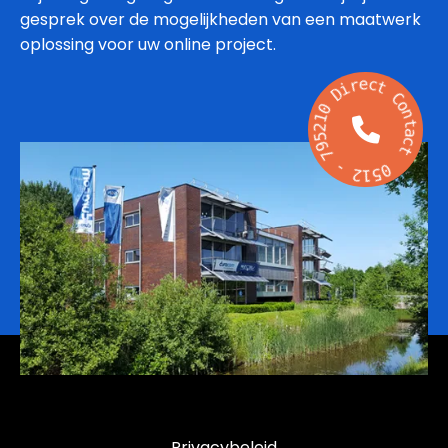
gesprek over de mogelijkheden van een maatwerk
oplossing voor uw online project.
e
r
c
i
t
D
C
0
o
1
n
2
t
5
a
9
c
7
t
-
0
2
5
1
Privacybeleid