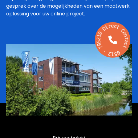
gesprek over de mogelijkheden van een maatwerk
oplossing voor uw online project.
e
r
c
i
t
D
C
0
o
1
n
2
t
5
a
9
c
7
t
-
0
2
5
1
Privacybeleid