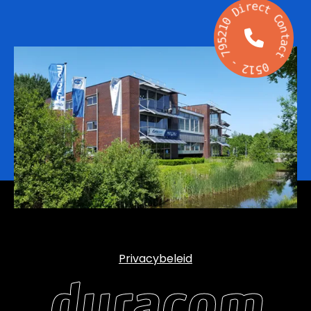
r
e
i
c
D
t
0
C
1
o
2
n
5
t
9
a
7
c
t
-
2
0
1
5
Privacybeleid
duracom