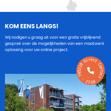
KOM EENS LANGS!
Wij nodigen u graag uit voor een gratis vrijblijvend
gesprek over de mogelijkheden van een maatwerk
oplossing voor uw online project.
r
i
e
D
c
t
0
1
C
2
o
5
n
9
t
7
a
c
-
t
2
1
0
5